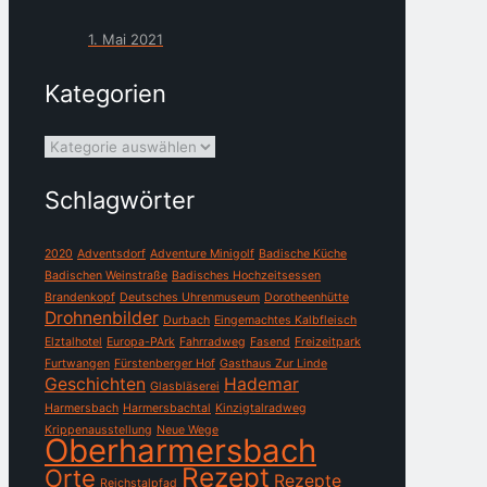
1. Mai 2021
Kategorien
Kategorien
Schlagwörter
2020
Adventsdorf
Adventure Minigolf
Badische Küche
Badischen Weinstraße
Badisches Hochzeitsessen
Brandenkopf
Deutsches Uhrenmuseum
Dorotheenhütte
Drohnenbilder
Durbach
Eingemachtes Kalbfleisch
Elztalhotel
Europa-PArk
Fahrradweg
Fasend
Freizeitpark
Furtwangen
Fürstenberger Hof
Gasthaus Zur Linde
Geschichten
Hademar
Glasbläserei
Harmersbach
Harmersbachtal
Kinzigtalradweg
Krippenausstellung
Neue Wege
Oberharmersbach
Rezept
Orte
Rezepte
Reichstalpfad