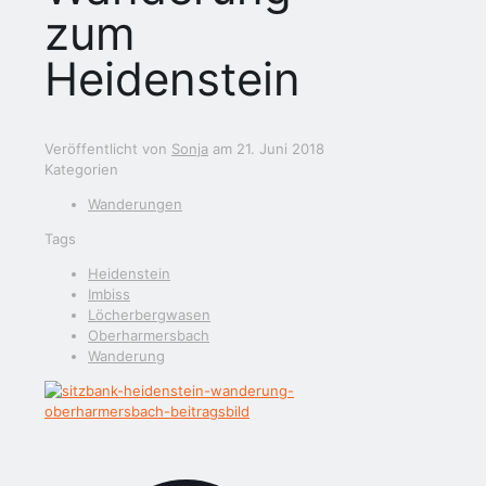
zum
Heidenstein
Veröffentlicht von
Sonja
am
21. Juni 2018
Kategorien
Wanderungen
Tags
Heidenstein
Imbiss
Löcherbergwasen
Oberharmersbach
Wanderung