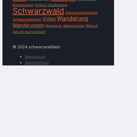
Rosenmontag
Schloss Staufenberg
Schwarzwald
Schwarzwaldausflug
Wanderung
Video
Schwarzwaldhotel
Wanderungen
Weinberge
Wellnesshotel
Wolfach
Zell am Harmersbach
© 2024 schwarzwaldlieb
Impressum
Datenschutz