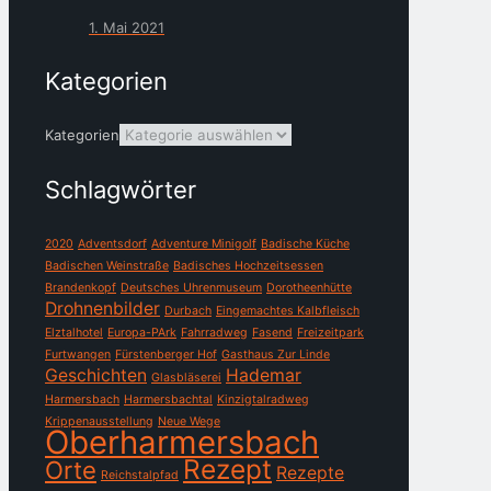
1. Mai 2021
Kategorien
Kategorien
Schlagwörter
2020
Adventsdorf
Adventure Minigolf
Badische Küche
Badischen Weinstraße
Badisches Hochzeitsessen
Brandenkopf
Deutsches Uhrenmuseum
Dorotheenhütte
Drohnenbilder
Durbach
Eingemachtes Kalbfleisch
Elztalhotel
Europa-PArk
Fahrradweg
Fasend
Freizeitpark
Furtwangen
Fürstenberger Hof
Gasthaus Zur Linde
Geschichten
Hademar
Glasbläserei
Harmersbach
Harmersbachtal
Kinzigtalradweg
Krippenausstellung
Neue Wege
Oberharmersbach
Rezept
Orte
Rezepte
Reichstalpfad