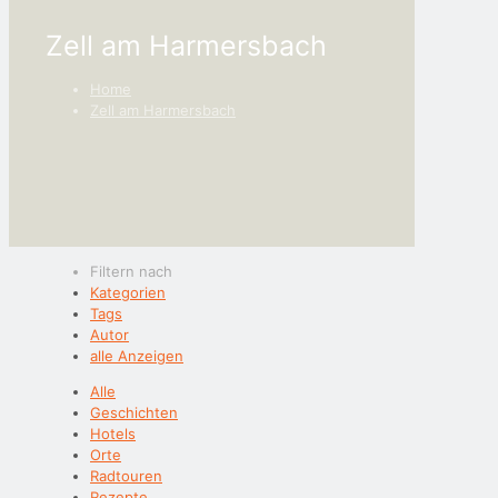
Zell am Harmersbach
Home
Zell am Harmersbach
Filtern nach
Kategorien
Tags
Autor
alle Anzeigen
Alle
Geschichten
Hotels
Orte
Radtouren
Rezepte