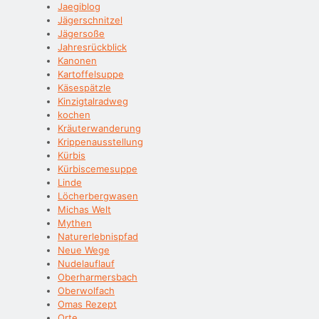
Jaegiblog
Jägerschnitzel
Jägersoße
Jahresrückblick
Kanonen
Kartoffelsuppe
Käsespätzle
Kinzigtalradweg
kochen
Kräuterwanderung
Krippenausstellung
Kürbis
Kürbiscemesuppe
Linde
Löcherbergwasen
Michas Welt
Mythen
Naturerlebnispfad
Neue Wege
Nudelauflauf
Oberharmersbach
Oberwolfach
Omas Rezept
Orte