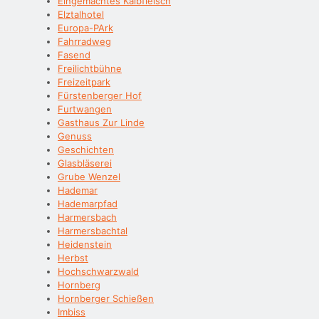
Eingemachtes Kalbfleisch
Elztalhotel
Europa-PArk
Fahrradweg
Fasend
Freilichtbühne
Freizeitpark
Fürstenberger Hof
Furtwangen
Gasthaus Zur Linde
Genuss
Geschichten
Glasbläserei
Grube Wenzel
Hademar
Hademarpfad
Harmersbach
Harmersbachtal
Heidenstein
Herbst
Hochschwarzwald
Hornberg
Hornberger Schießen
Imbiss