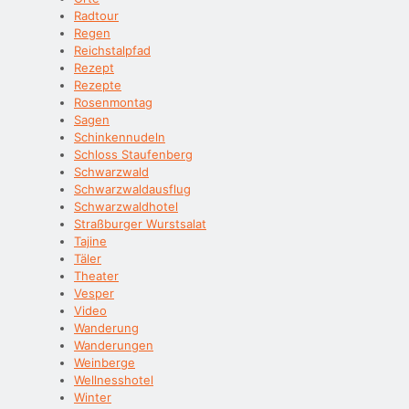
Radtour
Regen
Reichstalpfad
Rezept
Rezepte
Rosenmontag
Sagen
Schinkennudeln
Schloss Staufenberg
Schwarzwald
Schwarzwaldausflug
Schwarzwaldhotel
Straßburger Wurstsalat
Tajine
Täler
Theater
Vesper
Video
Wanderung
Wanderungen
Weinberge
Wellnesshotel
Winter