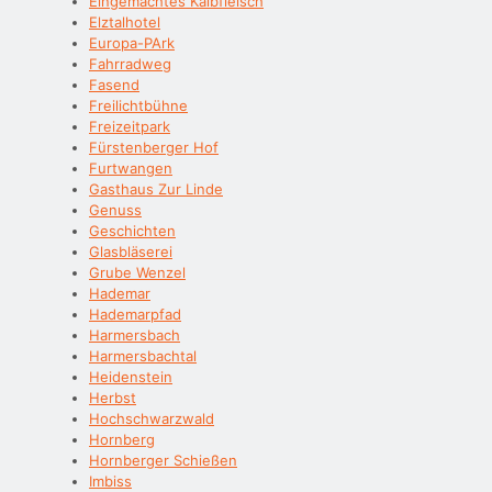
Eingemachtes Kalbfleisch
Elztalhotel
Europa-PArk
Fahrradweg
Fasend
Freilichtbühne
Freizeitpark
Fürstenberger Hof
Furtwangen
Gasthaus Zur Linde
Genuss
Geschichten
Glasbläserei
Grube Wenzel
Hademar
Hademarpfad
Harmersbach
Harmersbachtal
Heidenstein
Herbst
Hochschwarzwald
Hornberg
Hornberger Schießen
Imbiss