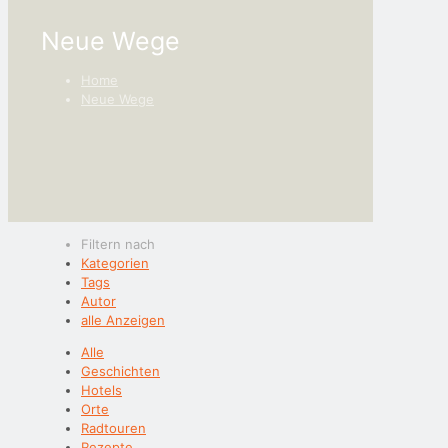
Neue Wege
Home
Neue Wege
Filtern nach
Kategorien
Tags
Autor
alle Anzeigen
Alle
Geschichten
Hotels
Orte
Radtouren
Rezepte