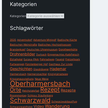
Kategorien
Kategorien
Schlagwörter
2020
Adventsdorf
Adventure Minigolf
Badische Küche
Badischen Weinstraße
Badisches Hochzeitsessen
Brandenkopf
Deutsches Uhrenmuseum
Dorotheenhütte
Drohnenbilder
Durbach
Eingemachtes Kalbfleisch
Elztalhotel
Europa-PArk
Fahrradweg
Fasend
Freizeitpark
Furtwangen
Fürstenberger Hof
Gasthaus Zur Linde
Geschichten
Hademar
Glasbläserei
Harmersbach
Harmersbachtal
Kinzigtalradweg
Krippenausstellung
Neue Wege
Oberharmersbach
Rezept
Orte
Rezepte
Reichstalpfad
Rosenmontag
Schloss Staufenberg
Schwarzwald
Schwarzwaldausflug
Wanderung
Video
Schwarzwaldhotel