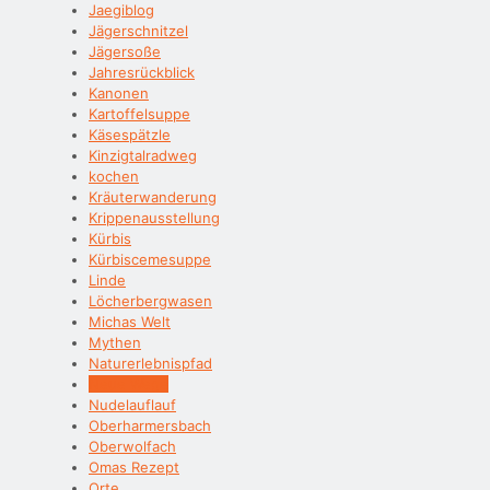
Jaegiblog
Jägerschnitzel
Jägersoße
Jahresrückblick
Kanonen
Kartoffelsuppe
Käsespätzle
Kinzigtalradweg
kochen
Kräuterwanderung
Krippenausstellung
Kürbis
Kürbiscemesuppe
Linde
Löcherbergwasen
Michas Welt
Mythen
Naturerlebnispfad
Neue Wege
Nudelauflauf
Oberharmersbach
Oberwolfach
Omas Rezept
Orte