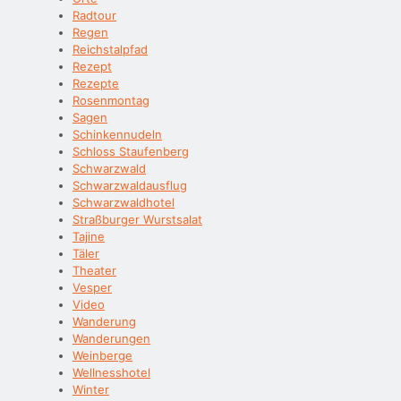
Radtour
Regen
Reichstalpfad
Rezept
Rezepte
Rosenmontag
Sagen
Schinkennudeln
Schloss Staufenberg
Schwarzwald
Schwarzwaldausflug
Schwarzwaldhotel
Straßburger Wurstsalat
Tajine
Täler
Theater
Vesper
Video
Wanderung
Wanderungen
Weinberge
Wellnesshotel
Winter