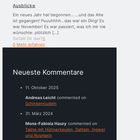
Ausblicke
Ein neues Jahr hat begonnen… …und das Alte
ist gegangen! Puuuhhhh…das war ein Ding! Es
war November! Es war passiert, was ich mir nie
wünschte: plötzlich
[…]
Gefällt Dir das?
6
0
Mehr erfahren
Neueste Kommentare
11. Oktober 2025
Andreas Leicht
commented on
Schinkennudeln
31. März 2024
Mona-Fabiola Haury
commented on
Tajine mit Hühnerkeulen, Datteln, Ingwer
und Rosmarin