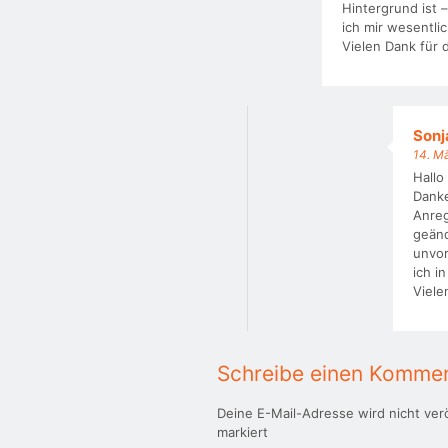
Hintergrund ist 
ich mir wesentli
Vielen Dank für 
Sonj
14. M
Hallo
Danke
Anreg
geänd
unvor
ich i
Viele
Schreibe einen Komme
Deine E-Mail-Adresse wird nicht verö
markiert