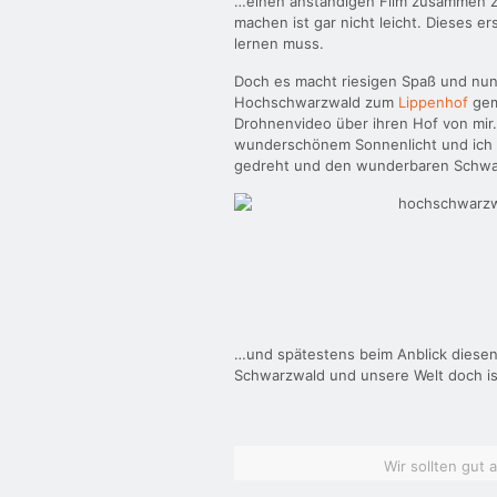
…einen anständigen Film zusammen z
machen ist gar nicht leicht. Dieses er
lernen muss.
Doch es macht riesigen Spaß und nun
Hochschwarzwald zum
Lippenhof
gema
Drohnenvideo über ihren Hof von mir. 
wunderschönem Sonnenlicht und ich b
gedreht und den wunderbaren Schwa
…und spätestens beim Anblick diesen
Schwarzwald und unsere Welt doch i
Wir sollten gut 