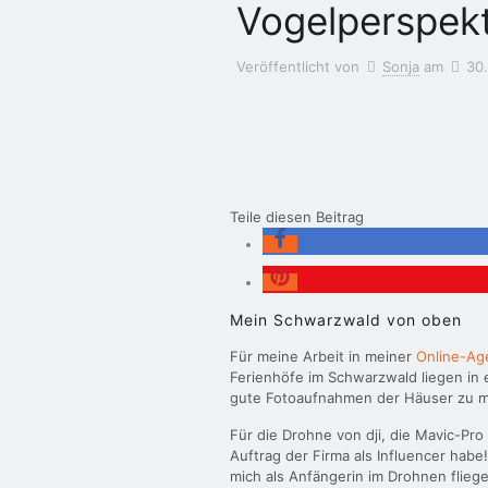
Vogelperspek
Veröffentlicht von
Sonja
am
30
Teile diesen Beitrag
Mein Schwarzwald von oben
Für meine Arbeit in meiner
Online-Ag
Ferienhöfe im Schwarzwald liegen in e
gute Fotoaufnahmen der Häuser zu 
Für die Drohne von dji, die Mavic-Pro
Auftrag der Firma als Influencer habe!
mich als Anfängerin im Drohnen flieg