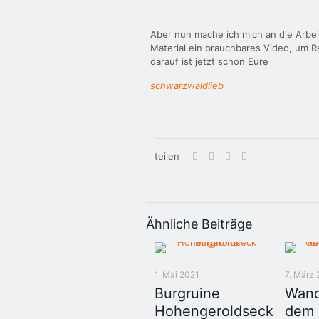
Aber nun mache ich mich an die Arb
Material ein brauchbares Video, um R
darauf ist jetzt schon Eure
schwarzwaldlieb
teilen
Ähnliche Beiträge
1. Mai 2021
7. März
Burgruine
Wand
Hohengeroldseck
dem