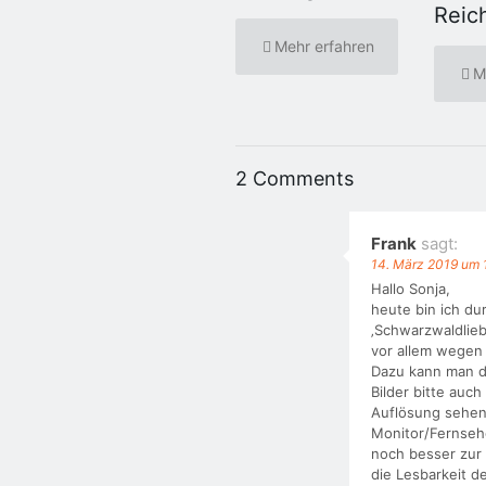
Reic
Mehr erfahren
M
2 Comments
Frank
sagt:
14. März 2019 um 
Hallo Sonja,
heute bin ich du
‚Schwarzwaldlieb
vor allem wegen
Dazu kann man di
Bilder bitte auch
Auflösung sehen
Monitor/Fernsehe
noch besser zur 
die Lesbarkeit d