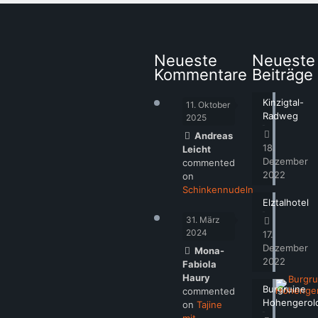
Neueste
Neueste
Kommentare
Beiträge
Kinzigtal-
11. Oktober
Radweg
2025
Andreas
18.
Leicht
Dezember
commented
2022
on
Schinkennudeln
Elztalhotel
31. März
2024
17.
Dezember
Mona-
2022
Fabiola
Haury
Burgruine
commented
Hohengerol
on
Tajine