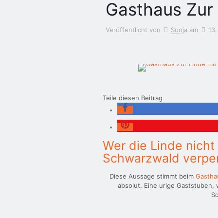
Gasthaus Zur
Veröffentlicht von
Sonja
am
13.
Teile diesen Beitrag
Wer die Linde nicht
Schwarzwald verpe
Diese Aussage stimmt beim
Gastha
absolut. Eine urige Gaststuben, 
S