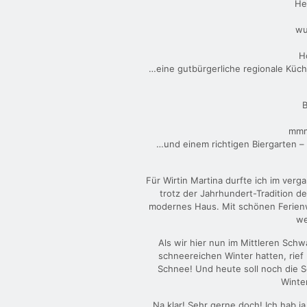
He
wu
H
…eine gutbürgerliche regionale Küch
B
mmm
…und einem richtigen Biergarten – 
Für Wirtin Martina durfte ich im ver
trotz der Jahrhundert-Tradition d
modernes Haus. Mit schönen Ferie
we
Als wir hier nun im Mittleren Sc
schneereichen Winter hatten, rief 
Schnee! Und heute soll noch die 
Winte
Na klar! Sehr gerne doch! Ich hab ja