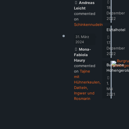
Andreas
18.
Leicht
Dezember
commented
2022
on
Schinkennudeln
Elztalhotel
31. März
2024
17.
Dezember
Mona-
2022
Fabiola
Haury
Burgruine
commented
Hohengerol
on
Tajine
mit
Hühnerkeulen,
1.
Datteln,
Mai
Ingwer und
2021
Rosmarin