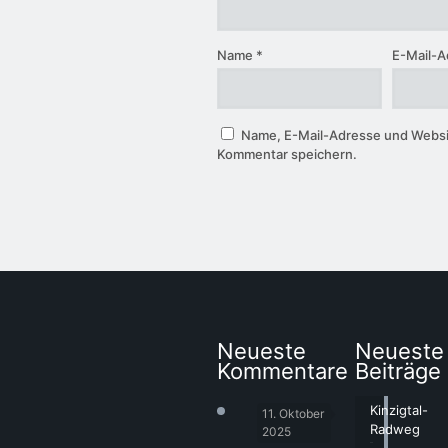
Name
*
E-Mail-
Name, E-Mail-Adresse und Websi
Kommentar speichern.
Neueste
Neueste
Kommentare
Beiträge
Kinzigtal-
11. Oktober
Radweg
2025